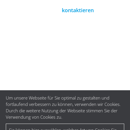
Zögern Sie nicht uns zu
kontaktieren
.
In einem persönlichen Gespräch beraten wir Sie
gern hinsichtlich des weiteren Vorgehens und der
wirtschaftlich sinnvollen Möglichkeiten.
Bitte beachten Sie, dass die Angeboterstellung bei
Sonderfarben in der Regel 5 bis 10 Arbeitstage
dauert.
Um unsere Webseite für Sie optimal zu gestalten und
fortlaufend verbessern zu können, verwenden wir Cookies.
Durch die weitere Nutzung der Webseite stimmen Sie der
Verwendung von Cookies zu.
Sie können hier auswählen, welcher Art von Cookies Sie