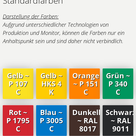
Standardfarben
Darstellung der Farben:
Aufgrund unterschiedlicher Technologien
von
Produktion und Monitor, können die Farben nur ein
Anhaltspunkt sein und sind daher nicht verbindlich.
Gelb ~
Gelb ~
Orange
Grün ~
P 107
HKS 4
~ P 151
P 340
C
K
C
C
Rot ~
Blau ~
Dunkelbraun
Schwar
P 1795
P 3005
~ RAL
~ RAL
C
C
8017
9011